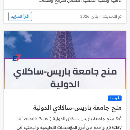
الأهلية ونسبة التغطية، لتشمل شرائح واسعة...
اقرأ المزيد
تم التحديث: 4 يناير، 2026
فرنسا
منح جامعة باريس‑ساكلاي الدولية
تُعدّ منح جامعة باريس‑ساكلاي الدولية (Université Paris-
Saclay), واحدة من أبرز المؤسسات التعليمية والبحثية في