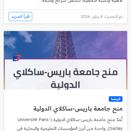
الأهلية ونسبة التغطية، لتشمل شرائح واسعة...
اقرأ المزيد
تم التحديث: 4 يناير، 2026
فرنسا
منح جامعة باريس‑ساكلاي الدولية
تُعدّ منح جامعة باريس‑ساكلاي الدولية (Université Paris-
Saclay), واحدة من أبرز المؤسسات التعليمية والبحثية في