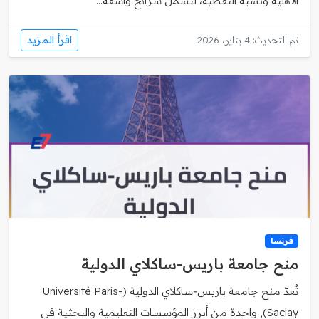
الأهلية ونسبة التغطية، لتشمل شرائح واسعة...
اقرأ المزيد
تم التحديث: 4 يناير، 2026
فرنسا
منح جامعة باريس‑ساكلاي الدولية
تُعدّ منح جامعة باريس‑ساكلاي الدولية (Université Paris-
Saclay), واحدة من أبرز المؤسسات التعليمية والبحثية في