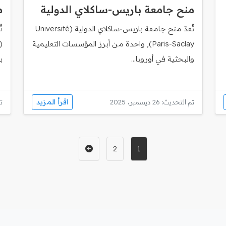
منح جامعة باريس‑ساكلاي الدولية
م
تُعدّ منح جامعة باريس‑ساكلاي الدولية (Université
ت
Paris-Saclay), واحدة من أبرز المؤسسات التعليمية
والبحثية في أوروبا...
ب
اقرأ المزيد
تم التحديث: 26 ديسمبر، 2025
تم
2
1