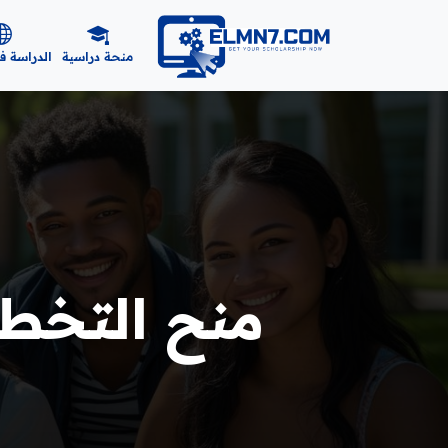
منحة دراسية
الدراسة ف
منح التخطي