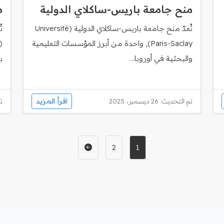
منح جامعة باريس‑ساكلاي الدولية
م
تُعدّ منح جامعة باريس‑ساكلاي الدولية (Université
ت
Paris-Saclay), واحدة من أبرز المؤسسات التعليمية
والبحثية في أوروبا...
ب
اقرأ المزيد
تم التحديث: 26 ديسمبر، 2025
تم
2
1