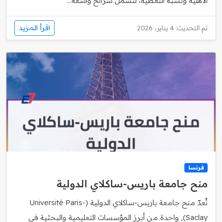
الأهلية ونسبة التغطية، لتشمل شرائح واسعة...
اقرأ المزيد
تم التحديث: 4 يناير، 2026
فرنسا
منح جامعة باريس‑ساكلاي الدولية
تُعدّ منح جامعة باريس‑ساكلاي الدولية (Université Paris-
Saclay), واحدة من أبرز المؤسسات التعليمية والبحثية في