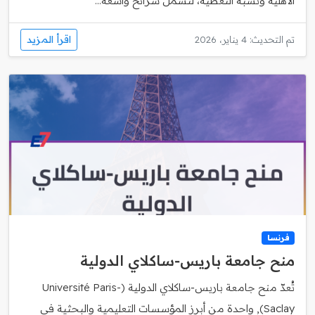
الأهلية ونسبة التغطية، لتشمل شرائح واسعة...
اقرأ المزيد
تم التحديث: 4 يناير، 2026
فرنسا
منح جامعة باريس‑ساكلاي الدولية
تُعدّ منح جامعة باريس‑ساكلاي الدولية (Université Paris-
Saclay), واحدة من أبرز المؤسسات التعليمية والبحثية في