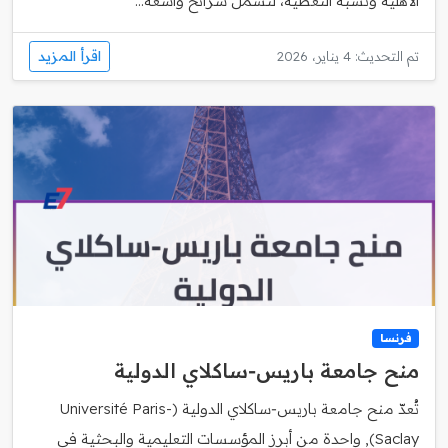
الأهلية ونسبة التغطية، لتشمل شرائح واسعة...
اقرأ المزيد
تم التحديث: 4 يناير، 2026
فرنسا
منح جامعة باريس‑ساكلاي الدولية
تُعدّ منح جامعة باريس‑ساكلاي الدولية (Université Paris-
Saclay), واحدة من أبرز المؤسسات التعليمية والبحثية في