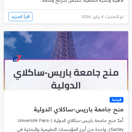
الأهلية ونسبة التغطية، لتشمل شرائح واسعة...
اقرأ المزيد
تم التحديث: 4 يناير، 2026
فرنسا
منح جامعة باريس‑ساكلاي الدولية
تُعدّ منح جامعة باريس‑ساكلاي الدولية (Université Paris-
Saclay), واحدة من أبرز المؤسسات التعليمية والبحثية في