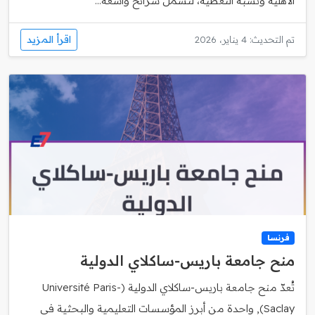
الأهلية ونسبة التغطية، لتشمل شرائح واسعة...
اقرأ المزيد
تم التحديث: 4 يناير، 2026
فرنسا
منح جامعة باريس‑ساكلاي الدولية
تُعدّ منح جامعة باريس‑ساكلاي الدولية (Université Paris-
Saclay), واحدة من أبرز المؤسسات التعليمية والبحثية في