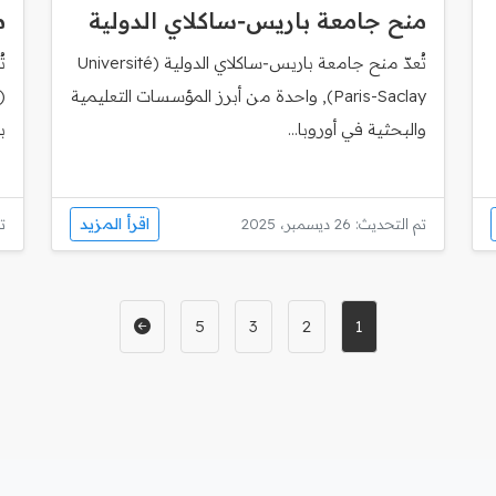
منح جامعة باريس‑ساكلاي الدولية
م
تُعدّ منح جامعة باريس‑ساكلاي الدولية (Université
ت
Paris-Saclay), واحدة من أبرز المؤسسات التعليمية
والبحثية في أوروبا...
ب
اقرأ المزيد
تم التحديث: 26 ديسمبر، 2025
تم
5
3
2
1