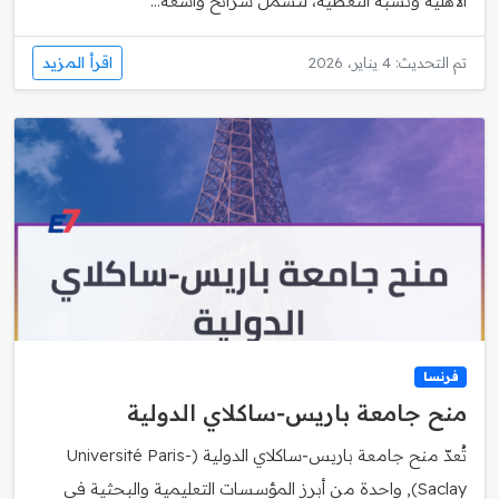
الأهلية ونسبة التغطية، لتشمل شرائح واسعة...
اقرأ المزيد
تم التحديث: 4 يناير، 2026
فرنسا
منح جامعة باريس‑ساكلاي الدولية
تُعدّ منح جامعة باريس‑ساكلاي الدولية (Université Paris-
Saclay), واحدة من أبرز المؤسسات التعليمية والبحثية في