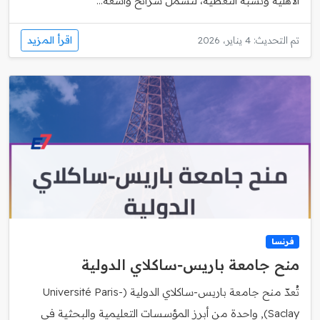
الأهلية ونسبة التغطية، لتشمل شرائح واسعة...
اقرأ المزيد
تم التحديث: 4 يناير، 2026
فرنسا
منح جامعة باريس‑ساكلاي الدولية
تُعدّ منح جامعة باريس‑ساكلاي الدولية (Université Paris-
Saclay), واحدة من أبرز المؤسسات التعليمية والبحثية في