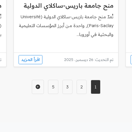
منح جامعة باريس‑ساكلاي الدولية
م
تُعدّ منح جامعة باريس‑ساكلاي الدولية (Université
ت
Paris-Saclay), واحدة من أبرز المؤسسات التعليمية
والبحثية في أوروبا...
ب
اقرأ المزيد
تم التحديث: 26 ديسمبر، 2025
تم
5
3
2
1