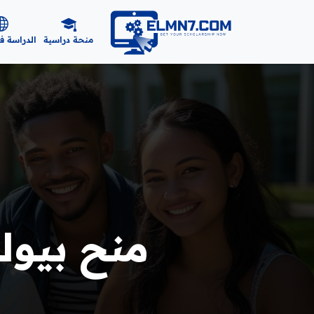
منحة دراسية
الدراسة ف
منح بيولوج