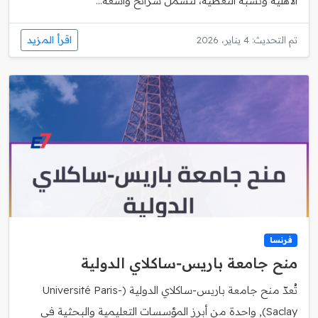
الأهلية ونسبة التغطية، لتشمل شرائح واسعة...
اقرأ المزيد
تم التحديث: 4 يناير، 2026
فرنسا
منح جامعة باريس‑ساكلاي الدولية
تُعدّ منح جامعة باريس‑ساكلاي الدولية (Université Paris-
Saclay), واحدة من أبرز المؤسسات التعليمية والبحثية في