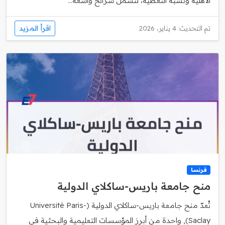
الأهلية ونسبة التغطية، لتشمل شرائح واسعة...
اقرأ المزيد
تم التحديث: 4 يناير، 2026
فرنسا
منح جامعة باريس‑ساكلاي الدولية
تُعدّ منح جامعة باريس‑ساكلاي الدولية (Université Paris-
Saclay), واحدة من أبرز المؤسسات التعليمية والبحثية في