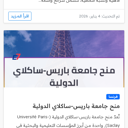
الأهلية ونسبة التغطية، لتشمل شرائح واسعة...
اقرأ المزيد
تم التحديث: 4 يناير، 2026
فرنسا
منح جامعة باريس‑ساكلاي الدولية
تُعدّ منح جامعة باريس‑ساكلاي الدولية (Université Paris-
Saclay), واحدة من أبرز المؤسسات التعليمية والبحثية في