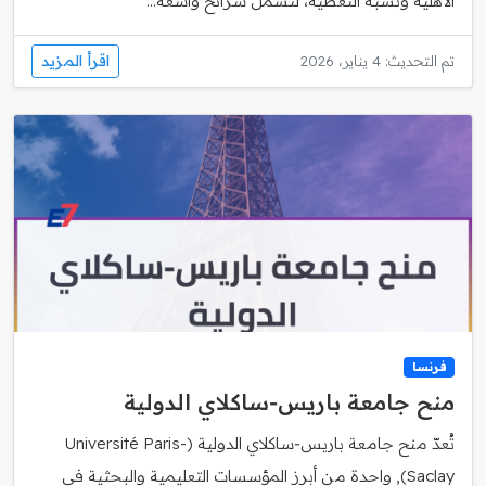
الأهلية ونسبة التغطية، لتشمل شرائح واسعة...
اقرأ المزيد
تم التحديث: 4 يناير، 2026
فرنسا
منح جامعة باريس‑ساكلاي الدولية
تُعدّ منح جامعة باريس‑ساكلاي الدولية (Université Paris-
Saclay), واحدة من أبرز المؤسسات التعليمية والبحثية في