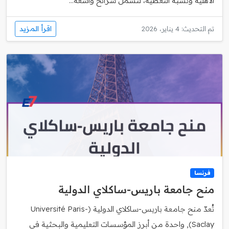
الأهلية ونسبة التغطية، لتشمل شرائح واسعة...
اقرأ المزيد
تم التحديث: 4 يناير، 2026
فرنسا
منح جامعة باريس‑ساكلاي الدولية
تُعدّ منح جامعة باريس‑ساكلاي الدولية (Université Paris-
Saclay), واحدة من أبرز المؤسسات التعليمية والبحثية في