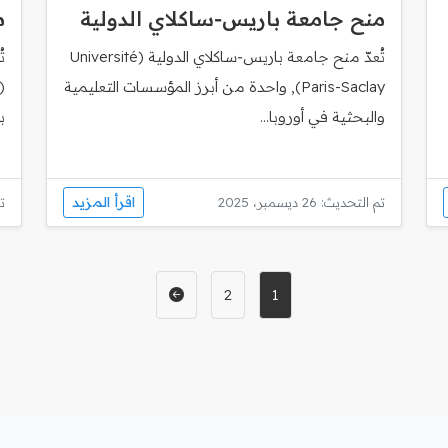
منح جامعة باريس‑ساكلاي الدولية
م
تُعدّ منح جامعة باريس‑ساكلاي الدولية (Université
ت
Paris-Saclay), واحدة من أبرز المؤسسات التعليمية
والبحثية في أوروبا...
ب
اقرأ المزيد
تم التحديث: 26 ديسمبر، 2025
تم
2
1