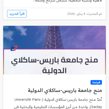
الأهلية ونسبة التغطية، لتشمل شرائح واسعة...
اقرأ المزيد
تم التحديث: 4 يناير، 2026
فرنسا
منح جامعة باريس‑ساكلاي الدولية
تُعدّ منح جامعة باريس‑ساكلاي الدولية (Université Paris-
Saclay), واحدة من أبرز المؤسسات التعليمية والبحثية في