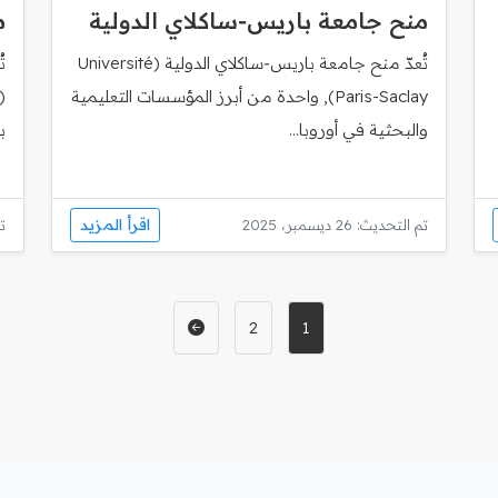
منح جامعة باريس‑ساكلاي الدولية
م
تُعدّ منح جامعة باريس‑ساكلاي الدولية (Université
ت
Paris-Saclay), واحدة من أبرز المؤسسات التعليمية
والبحثية في أوروبا...
ب
اقرأ المزيد
تم التحديث: 26 ديسمبر، 2025
تم
2
1