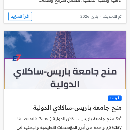
الأهلية ونسبة التغطية، لتشمل شرائح واسعة...
اقرأ المزيد
تم التحديث: 4 يناير، 2026
فرنسا
منح جامعة باريس‑ساكلاي الدولية
تُعدّ منح جامعة باريس‑ساكلاي الدولية (Université Paris-
Saclay), واحدة من أبرز المؤسسات التعليمية والبحثية في