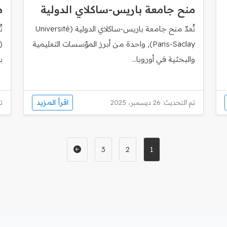
منح جامعة باريس‑ساكلاي الدولية
م
تُعدّ منح جامعة باريس‑ساكلاي الدولية (Université
ت
Paris-Saclay), واحدة من أبرز المؤسسات التعليمية
والبحثية في أوروبا...
ب
اقرأ المزيد
تم التحديث: 26 ديسمبر، 2025
تم
3
2
1