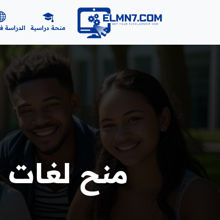
منحة دراسية
الدراسة ف
منح لغات أج