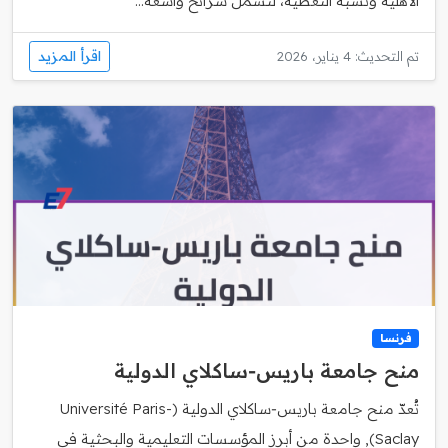
الأهلية ونسبة التغطية، لتشمل شرائح واسعة...
اقرأ المزيد
تم التحديث: 4 يناير، 2026
فرنسا
منح جامعة باريس‑ساكلاي الدولية
تُعدّ منح جامعة باريس‑ساكلاي الدولية (Université Paris-
Saclay), واحدة من أبرز المؤسسات التعليمية والبحثية في