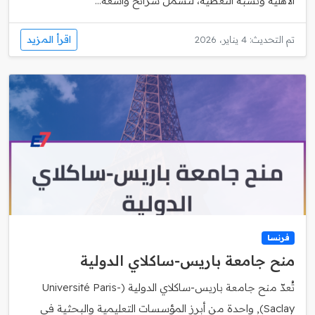
الأهلية ونسبة التغطية، لتشمل شرائح واسعة...
اقرأ المزيد
تم التحديث: 4 يناير، 2026
فرنسا
منح جامعة باريس‑ساكلاي الدولية
تُعدّ منح جامعة باريس‑ساكلاي الدولية (Université Paris-
Saclay), واحدة من أبرز المؤسسات التعليمية والبحثية في