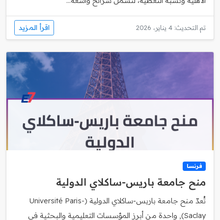
الأهلية ونسبة التغطية، لتشمل شرائح واسعة...
اقرأ المزيد
تم التحديث: 4 يناير، 2026
فرنسا
منح جامعة باريس‑ساكلاي الدولية
تُعدّ منح جامعة باريس‑ساكلاي الدولية (Université Paris-
Saclay), واحدة من أبرز المؤسسات التعليمية والبحثية في