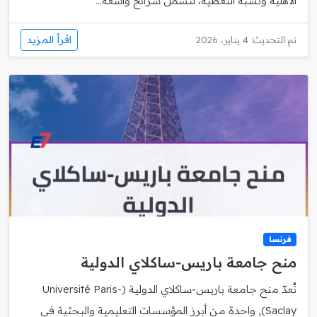
الأهلية ونسبة التغطية، لتشمل شرائح واسعة...
اقرأ المزيد
تم التحديث: 4 يناير، 2026
فرنسا
منح جامعة باريس‑ساكلاي الدولية
تُعدّ منح جامعة باريس‑ساكلاي الدولية (Université Paris-
Saclay), واحدة من أبرز المؤسسات التعليمية والبحثية في