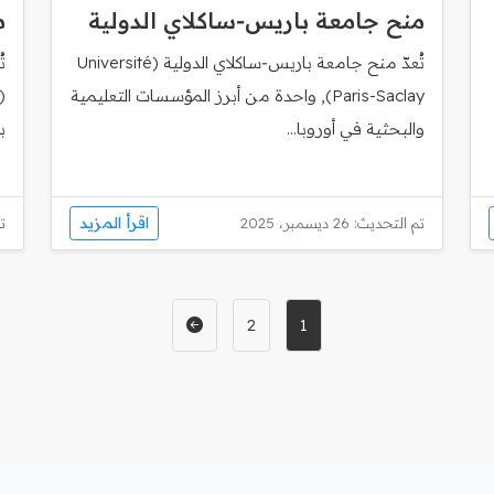
منح جامعة باريس‑ساكلاي الدولية
م
تُعدّ منح جامعة باريس‑ساكلاي الدولية (Université
ت
Paris-Saclay), واحدة من أبرز المؤسسات التعليمية
والبحثية في أوروبا...
ب
اقرأ المزيد
تم التحديث: 26 ديسمبر، 2025
تم
2
1