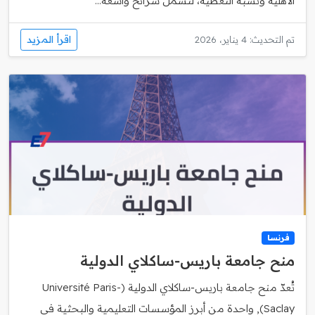
الأهلية ونسبة التغطية، لتشمل شرائح واسعة...
اقرأ المزيد
تم التحديث: 4 يناير، 2026
فرنسا
منح جامعة باريس‑ساكلاي الدولية
تُعدّ منح جامعة باريس‑ساكلاي الدولية (Université Paris-
Saclay), واحدة من أبرز المؤسسات التعليمية والبحثية في