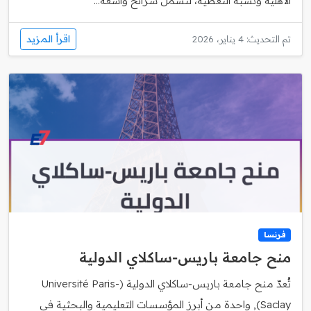
الأهلية ونسبة التغطية، لتشمل شرائح واسعة...
اقرأ المزيد
تم التحديث: 4 يناير، 2026
فرنسا
منح جامعة باريس‑ساكلاي الدولية
تُعدّ منح جامعة باريس‑ساكلاي الدولية (Université Paris-
Saclay), واحدة من أبرز المؤسسات التعليمية والبحثية في