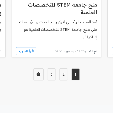
منح جامعة STEM للتخصصات
م
العلمية
يُعد السبب الرئيسي لتركيز الجامعات والمؤسسات
على منح جامعة STEM للتخصصات العلمية هو
و
إدراكها أن...
اقرأ المزيد
تم التحديث: 31 ديسمبر، 2025
تم
3
2
1