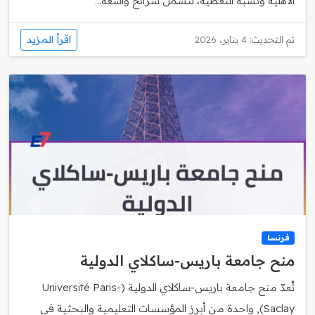
الأهلية ونسبة التغطية، لتشمل شرائح واسعة...
اقرأ المزيد
تم التحديث: 4 يناير، 2026
فرنسا
منح جامعة باريس‑ساكلاي الدولية
تُعدّ منح جامعة باريس‑ساكلاي الدولية (Université Paris-
Saclay), واحدة من أبرز المؤسسات التعليمية والبحثية في