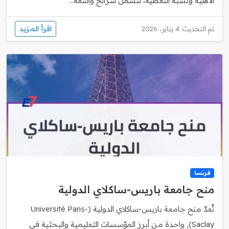
الأهلية ونسبة التغطية، لتشمل شرائح واسعة...
اقرأ المزيد
تم التحديث: 4 يناير، 2026
فرنسا
منح جامعة باريس‑ساكلاي الدولية
تُعدّ منح جامعة باريس‑ساكلاي الدولية (Université Paris-
Saclay), واحدة من أبرز المؤسسات التعليمية والبحثية في