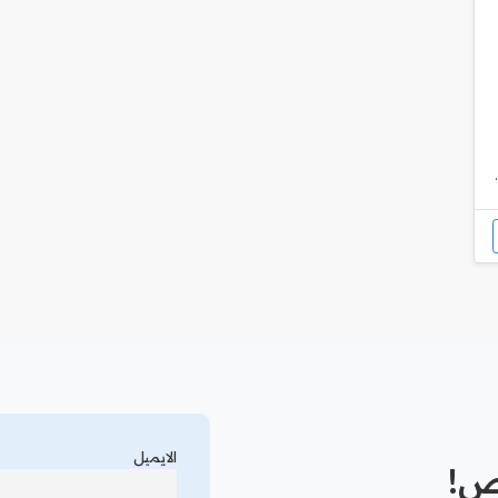
الايميل
رص!