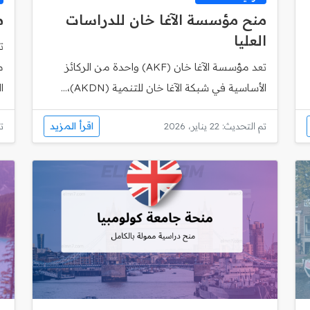
منح مؤسسة الآغا خان للدراسات
م
العليا
تعد مؤسسة الآغا خان (AKF) واحدة من الركائز
م
الأساسية في شبكة الآغا خان للتنمية (AKDN)،...
ا
اقرأ المزيد
تم التحديث: 22 يناير، 2026
تم