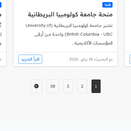
كندا
منحة جامعة كولومبيا البريطانية
م
تعتبر جامعة كولومبيا البريطانية (University of
ت
British Columbia - UBC) واحدة من أرقى
ل
المؤسسات الأكاديمية...
و
اقرأ المزيد
تم التحديث: 18 يناير، 2026
تم
38
3
2
1