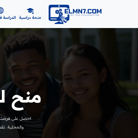
منحة دراسية
الدراسة ف
منح لل
احصل على فرصتك 
والمحلية. تقد