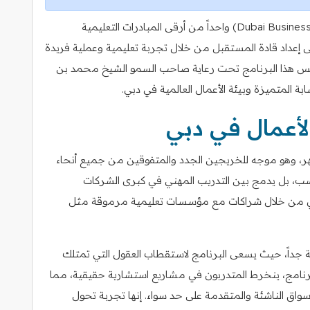
يعتبر برنامج شركاء الأعمال في دبي (Dubai Business Associates) واحداً من أرقى المبادرات التعليمية
إعداد قادة المستقبل من خلال تجربة تعليمية وعملية فريدة
أسس هذا البرنامج تحت رعاية صاحب السمو الشيخ محمد بن
بة المتميزة وبيئة الأعمال العالمية في دبي.
لأعمال في دبي
هر، وهو موجه للخريجين الجدد والمتفوقين من جميع أنحاء
فحسب، بل يدمج بين التدريب المهني في كبرى الشركات
ري من خلال شراكات مع مؤسسات تعليمية مرموقة مثل
لية جداً، حيث يسعى البرنامج لاستقطاب العقول التي تمتلك
 البرنامج، ينخرط المتدربون في مشاريع استشارية حقيقية، مما
سواق الناشئة والمتقدمة على حد سواء. إنها تجربة تحول