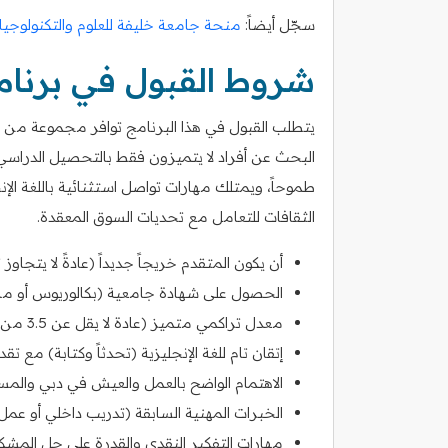
سجّل أيضاً:
منحة جامعة خليفة للعلوم والتكنولوجيا
شروط القبول في برنامج
يتطلب القبول في هذا البرنامج توافر مجموعة من ال
البحث عن أفراد لا يتميزون فقط بالتحصيل الدراسي، 
طموحاً، ويمتلك مهارات تواصل استثنائية باللغة ا
الثقافات للتعامل مع تحديات السوق المعقدة.
أن يكون المتقدم خريجاً جديداً (عادةً لا يتجاوز تاريخ ا
الحصول على شهادة جامعية (بكالوريوس أو ما
معدل تراكمي متميز (عادة لا يقل عن 3.5 من 4.0 أو ما يعادلها في الأنظمة الأخرى).
إتقان تام للغة الإنجليزية (تحدثاً وكتابة) مع تق
الاهتمام الواضح بالعمل والعيش في دبي والمسا
الخبرات المهنية السابقة (تدريب داخلي أو عمل
مهارات التفكير النقدي والقدرة على حل المشكل