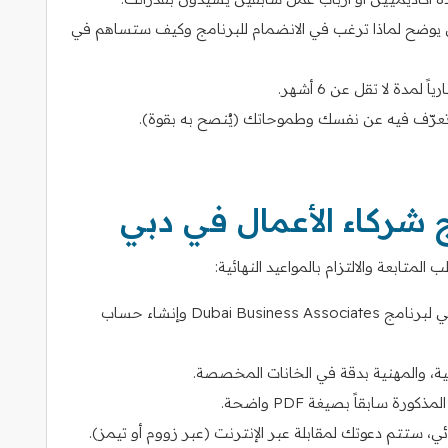
 (Statement of Purpose): مقال يوضح لماذا ترغب في الانضمام للبرنامج وكيف ستساهم في
دة لا تقل عن 6 أشهر.
 تعرّف فيه عن نفسك وطموحاتك (يُنصح به بقوة).
 شركاء الأعمال في دبي
متابعة والالتزام بالمواعيد النهائية:
التسجيل الإلكتروني: الدخول إلى الموقع الرسمي لبرنامج Dubai Business Associates وإنشاء حساب
مية، والمهنية بدقة في الخانات المخصصة.
ة سابقاً بصيغة PDF واضحة.
ئي، ستتم دعوتك لمقابلة عبر الإنترنت (عبر زووم أو تيمز).