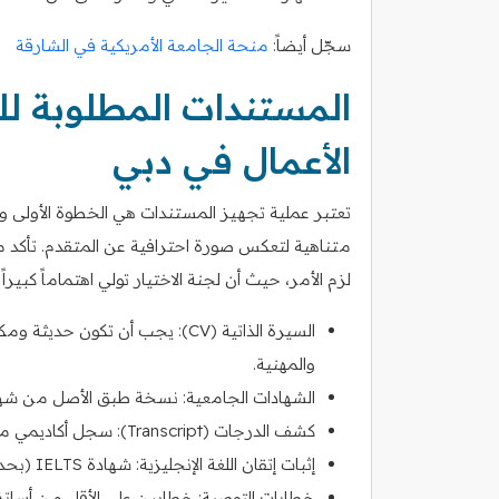
سجّل أيضاً:
منحة الجامعة الأمريكية في الشارقة
المستندات المطلوبة لل
الأعمال في دبي
تعتبر عملية تجهيز المستندات هي الخطوة الأولى وا
متناهية لتعكس صورة احترافية عن المتقدم. تأكد من 
لزم الأمر، حيث أن لجنة الاختيار تولي اهتماماً كبير
السيرة الذاتية (CV): يجب أن تكون ح
والمهنية.
الشهادات الجامعية: نسخة طبق الأصل من شهاد
كشف الدرجات (Transcript): سجل أكاديمي مفصل لجميع السنوات الدراسية يوضح المعدل التراكمي.
إثبات إتقان اللغة الإنجليزية: شهادة IELTS (بحد أدنى 7) أو TOEFL (بحد أدنى 100) أو ما يعادلها.
خطابات التوصية: خطابين على الأقل من أساتذ