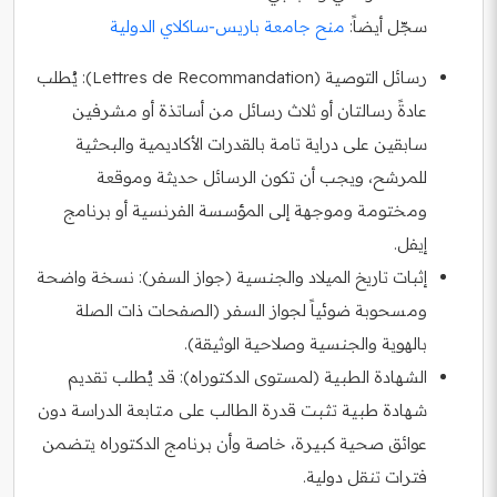
سجّل أيضاً:
منح جامعة باريس‑ساكلاي الدولية
رسائل التوصية (Lettres de Recommandation): يُطلب
عادةً رسالتان أو ثلاث رسائل من أساتذة أو مشرفين
سابقين على دراية تامة بالقدرات الأكاديمية والبحثية
للمرشح، ويجب أن تكون الرسائل حديثة وموقعة
ومختومة وموجهة إلى المؤسسة الفرنسية أو برنامج
إيفل.
إثبات تاريخ الميلاد والجنسية (جواز السفر): نسخة واضحة
ومسحوبة ضوئياً لجواز السفر (الصفحات ذات الصلة
بالهوية والجنسية وصلاحية الوثيقة).
الشهادة الطبية (لمستوى الدكتوراه): قد يُطلب تقديم
شهادة طبية تثبت قدرة الطالب على متابعة الدراسة دون
عوائق صحية كبيرة، خاصة وأن برنامج الدكتوراه يتضمن
فترات تنقل دولية.