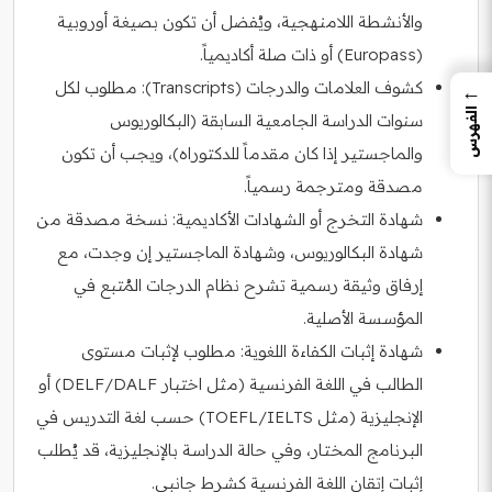
والأنشطة اللامنهجية، ويُفضل أن تكون بصيغة أوروبية
(Europass) أو ذات صلة أكاديمياً.
كشوف العلامات والدرجات (Transcripts): مطلوب لكل
←
الفهرس
سنوات الدراسة الجامعية السابقة (البكالوريوس
والماجستير إذا كان مقدماً للدكتوراه)، ويجب أن تكون
مصدقة ومترجمة رسمياً.
شهادة التخرج أو الشهادات الأكاديمية: نسخة مصدقة من
شهادة البكالوريوس، وشهادة الماجستير إن وجدت، مع
إرفاق وثيقة رسمية تشرح نظام الدرجات المُتبع في
المؤسسة الأصلية.
شهادة إثبات الكفاءة اللغوية: مطلوب لإثبات مستوى
الطالب في اللغة الفرنسية (مثل اختبار DELF/DALF) أو
الإنجليزية (مثل TOEFL/IELTS) حسب لغة التدريس في
البرنامج المختار، وفي حالة الدراسة بالإنجليزية، قد يُطلب
إثبات إتقان اللغة الفرنسية كشرط جانبي.