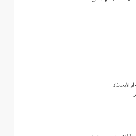
و الأبحاث).
.
يزية لدى مترجم معتمد.