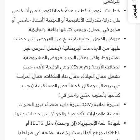
التراكمي.
الفهرس
خطابات التوصية: يُطلب عادةً خطابا توصية من أشخاص
على دراية بقدراتك الأكاديمية أو المهنية (أستاذ جامعي أو
مدير في العمل)، ويجب كتابتها باللغة الإنجليزية.
عروض القبول الجامعية: نسخ من العروض التي حصلت
عليها من الجامعات البريطانية (يفضل العرض غير
المشروط، ولكن يمكن البدء بالعروض المشروطة).
المقالات الأربعة (Essays): وهي الوثيقة الأهم، حيث
تشمل مقال القيادة، مقال بناء العلاقات، مقال الدراسة
في بريطانيا، ومقال خطة العمل المستقبلية (يجب
كتابتها بأسلوب مقنع واحترافي).
السيرة الذاتية (CV): سيرة ذاتية محدثة تبرز الخبرات
العملية والمهارات الأكاديمية والجوائز التي حصلت عليها.
شهادة اللغة الإنجليزية: (إن وجدت) مثل IELTS أو
TOEFL، ورغم أنها ليست إلزامية للمنحة في مراحلها