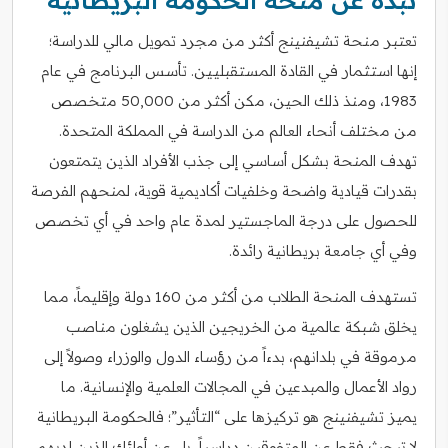
تعتبر منحة تشيفنينج أكثر من مجرد تمويل مالي للدراسة؛
إنها استثمار في القادة المستقبليين. تأسس البرنامج في عام
1983، ومنذ ذلك الحين، مكن أكثر من 50,000 متخصص
من مختلف أنحاء العالم من الدراسة في المملكة المتحدة.
تهدف المنحة بشكل أساسي إلى جذب الأفراد الذين يتمتعون
بقدرات قيادية واضحة وخلفيات أكاديمية قوية، لمنحهم الفرصة
للحصول على درجة الماجستير لمدة عام واحد في أي تخصص
وفي أي جامعة بريطانية رائدة.
تستهدف المنحة الطلاب من أكثر من 160 دولة وإقليماً، مما
يخلق شبكة عالمية من الخريجين الذين يشغلون مناصب
مرموقة في بلدانهم، بدءاً من رؤساء الدول والوزراء وصولاً إلى
رواد الأعمال والمبدعين في المجالات العلمية والإنسانية. ما
يميز تشيفنينج هو تركيزها على “التأثير”؛ فالحكومة البريطانية
لا تبحث فقط عن المتفوقين دراسياً، بل عن أولئك الذين لديهم