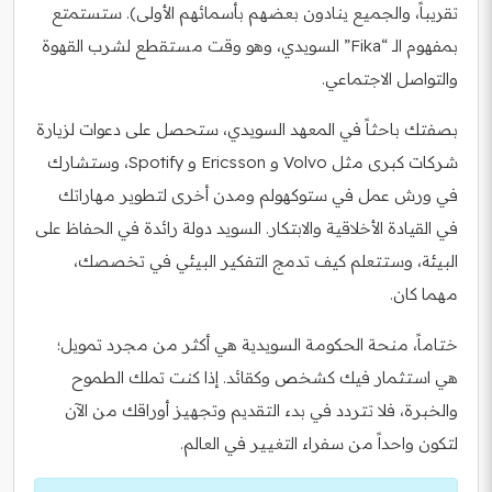
تقريباً، والجميع ينادون بعضهم بأسمائهم الأولى). ستستمتع
بمفهوم الـ “Fika” السويدي، وهو وقت مستقطع لشرب القهوة
والتواصل الاجتماعي.
بصفتك باحثاً في المعهد السويدي، ستحصل على دعوات لزيارة
شركات كبرى مثل Volvo و Ericsson و Spotify، وستشارك
في ورش عمل في ستوكهولم ومدن أخرى لتطوير مهاراتك
في القيادة الأخلاقية والابتكار. السويد دولة رائدة في الحفاظ على
البيئة، وستتعلم كيف تدمج التفكير البيئي في تخصصك،
مهما كان.
ختاماً، منحة الحكومة السويدية هي أكثر من مجرد تمويل؛
هي استثمار فيك كشخص وكقائد. إذا كنت تملك الطموح
والخبرة، فلا تتردد في بدء التقديم وتجهيز أوراقك من الآن
لتكون واحداً من سفراء التغيير في العالم.