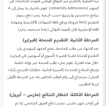
تبدأ العملية بالتقديم عبر الموقع الوطني الموحد للجامعات في
السويد (University Admissions). تقوم باختيار ما يصل إلى 4
برامج ماجستير وترتيبها حسب الرغبة. يجب دفع رسوم
التقديم (900 كرونة) ورفع كافة الشهادات الأكاديمية وشهادة
اللغة الإنجليزية قبل الموعد النهائي (عادة منتصف يناير).
المرحلة الثانية: التقديم للمنحة (فبراير)
بعد الانتهاء من طلب الجامعة، يفتح المعهد السويدي باب
التقديم للمنحة لفترة قصيرة (أسبوع أو أسبوعين في فبراير).
خلال هذه الفترة، تقوم بملء طلب المنحة عبر بوابة خاصة،
وترفع النماذج المحددة (السيرة الذاتية، خطابات المرجع، إثبات
العمل). ستحتاج إلى رقم الطلب الخاص بك من المرحلة الأولى
لربط الطلبين.
المرحلة الثالثة: انتظار النتائج (مارس – أبريل)
في أواخر شهر مارس، تصدر نتائج القبول الجامعي. إذا تم