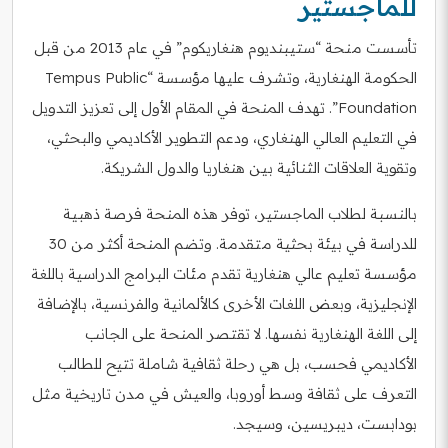
للماجستير
تأسست منحة “ستيبنديوم هنغاريكوم” في عام 2013 من قبل
الحكومة الهنغارية، وتشرف عليها مؤسسة “Tempus Public
Foundation”. تهدف المنحة في المقام الأول إلى تعزيز التدويل
في التعليم العالي الهنغاري، ودعم التطوير الأكاديمي والبحثي،
وتقوية العلاقات الثنائية بين هنغاريا والدول الشريكة.
بالنسبة لطلاب الماجستير، توفر هذه المنحة فرصة ذهبية
للدراسة في بيئة بحثية متقدمة. وتضم المنحة أكثر من 30
مؤسسة تعليم عالي هنغارية تقدم مئات البرامج الدراسية باللغة
الإنجليزية، وبعض اللغات الأخرى كالألمانية والفرنسية، بالإضافة
إلى اللغة الهنغارية نفسها. لا تقتصر المنحة على الجانب
الأكاديمي فحسب، بل هي رحلة ثقافية شاملة تتيح للطالب
التعرف على ثقافة وسط أوروبا، والعيش في مدن تاريخية مثل
بودابست، ديبريسين، وسيجد.