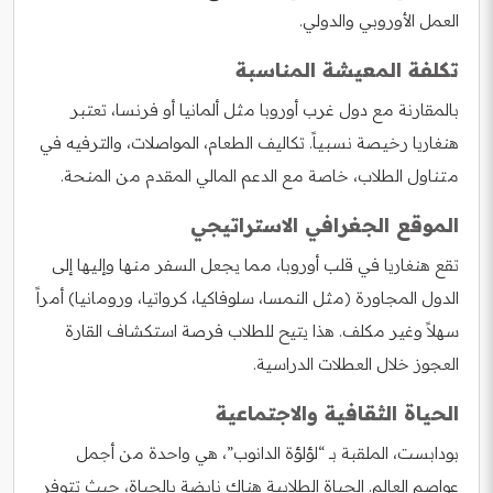
العمل الأوروبي والدولي.
تكلفة المعيشة المناسبة
بالمقارنة مع دول غرب أوروبا مثل ألمانيا أو فرنسا، تعتبر
هنغاريا رخيصة نسبياً. تكاليف الطعام، المواصلات، والترفيه في
متناول الطلاب، خاصة مع الدعم المالي المقدم من المنحة.
الموقع الجغرافي الاستراتيجي
تقع هنغاريا في قلب أوروبا، مما يجعل السفر منها وإليها إلى
الدول المجاورة (مثل النمسا، سلوفاكيا، كرواتيا، ورومانيا) أمراً
سهلاً وغير مكلف. هذا يتيح للطلاب فرصة استكشاف القارة
العجوز خلال العطلات الدراسية.
الحياة الثقافية والاجتماعية
بودابست، الملقبة بـ “لؤلؤة الدانوب”، هي واحدة من أجمل
عواصم العالم. الحياة الطلابية هناك نابضة بالحياة، حيث تتوفر