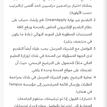
يمكنك اختيار برنامجين دراسيين كحد أقصى (بالترتيب
حسب الأولوية).
التقديم عبر بوابة DreamApply: قم بإنشاء حساب على
نظام التقديم الإلكتروني الخاص بالمنحة ورفع كافة
المستندات المطلوبة قبل الموعد النهائي (عادة ما يكون
في منتصف يناير).
التواصل مع الشريك المرسل: يجب عليك أيضاً التقديم
لدى الجهة المسؤولة عن المنحة في بلدك (وزارة التعليم
العالي مثلاً) للحصول على الترشيح الرسمي، حيث أن
تقديمك على موقع المنحة وحده لا يكفي.
عملية الترشيح: يقوم الشريك المرسل في بلدك بمراجعة
الطلبات وإرسال قائمة المرشحين إلى مؤسسة Tempus
في هنغاريا.
اختبارات القبول: إذا تم ترشيحك، ستقوم الجامعات
الهنغارية التي اخترتها بالتواصل معك لإجراء امتحانات