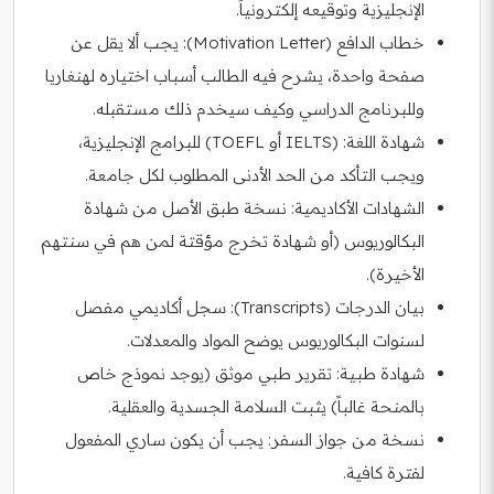
الإنجليزية وتوقيعه إلكترونياً.
خطاب الدافع (Motivation Letter): يجب ألا يقل عن
صفحة واحدة، يشرح فيه الطالب أسباب اختياره لهنغاريا
وللبرنامج الدراسي وكيف سيخدم ذلك مستقبله.
شهادة اللغة: (IELTS أو TOEFL) للبرامج الإنجليزية،
ويجب التأكد من الحد الأدنى المطلوب لكل جامعة.
الشهادات الأكاديمية: نسخة طبق الأصل من شهادة
البكالوريوس (أو شهادة تخرج مؤقتة لمن هم في سنتهم
الأخيرة).
بيان الدرجات (Transcripts): سجل أكاديمي مفصل
لسنوات البكالوريوس يوضح المواد والمعدلات.
شهادة طبية: تقرير طبي موثق (يوجد نموذج خاص
بالمنحة غالباً) يثبت السلامة الجسدية والعقلية.
نسخة من جواز السفر: يجب أن يكون ساري المفعول
لفترة كافية.