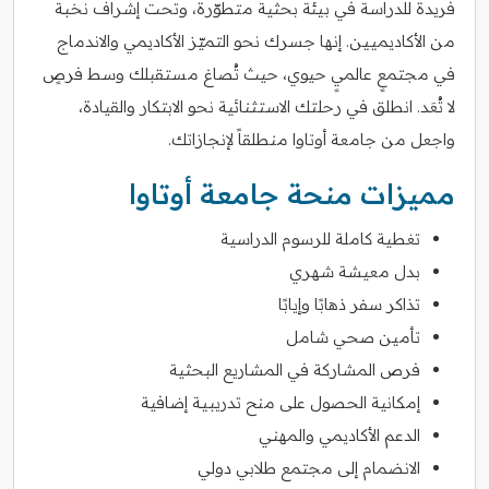
فريدة للدراسة في بيئة بحثية متطوّرة، وتحت إشراف نخبة
من الأكاديميين. إنها جسرك نحو التميّز الأكاديمي والاندماج
في مجتمعٍ عالميٍ حيوي، حيث تُصاغ مستقبلك وسط فرصٍ
لا تُعَد. انطلق في رحلتك الاستثنائية نحو الابتكار والقيادة،
واجعل من جامعة أوتاوا منطلقاً لإنجازاتك.
مميزات منحة جامعة أوتاوا
تغطية كاملة للرسوم الدراسية
بدل معيشة شهري
تذاكر سفر ذهابًا وإيابًا
تأمين صحي شامل
فرص المشاركة في المشاريع البحثية
إمكانية الحصول على منح تدريبية إضافية
الدعم الأكاديمي والمهني
الانضمام إلى مجتمع طلابي دولي