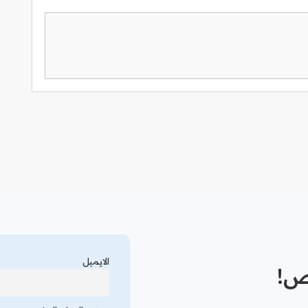
الايميل
رص!