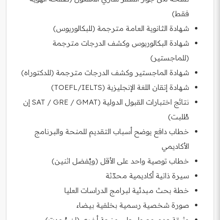
فقط)
شهادة الثانوية العامة مترجمة (للبكالوريوس)
شهادة البكالوريوس وكشف الدرجات مترجمة
(للماجستير)
شهادة الماجستير وكشف الدرجات مترجمة (للدكتوراه)
شهادة إتقان اللغة الإنجليزية (TOEFL/IELTS)
نتائج اختبارات القبول الدولية (SAT / GRE / GMAT إن
طُلبت)
خطاب دافع يوضح أسباب التقديم للمنحة والبرنامج
الأكاديمي
خطاب توصية واحد على الأقل (ويُفضل اثنين)
سيرة ذاتية أكاديمية محدّثة
خطة بحث مبدئية لبرامج الدراسات العليا
صورة شخصية رسمية بخلفية بيضاء
وثيقة عدم حصول على منحة أخرى (إن وُجدت)