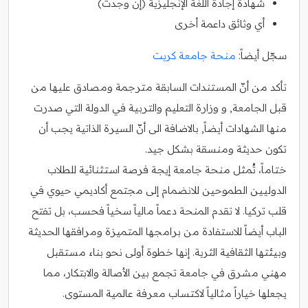
شهادة إجادة اللغة الإنجليزية (إن وجدت)
أي وثائق داعمة أخرى
سجّل أيضاً:
منحة جامعة كريت
تأكد من أنّ المستندات السابقة مترجمة ومصادق عليها من
قبل الجامعة, و وزارة التعليم والتربية في الدولة التي صدرت
منها الشهادات أيضاً, بالاضافة الى أنّ السيرة الذاتية يجب أن
تكون حديثة ومنسقة بشكل جيد.
ختاماً، تُمثل منحة جامعة إيجة فرصة استثنائية للطلاب
الدوليين الطموحين للانضمام إلى مجتمع أكاديمي حيوي في
قلب تركيا. لا تقدم المنحة دعماً مالياً سخياً فحسب، بل تفتح
الباب أيضاً للاستفادة من برامجها المتميزة ومرافقها الحديثة
وبيئتها الثقافية الثرية. إنها خطوة أولى نحو بناء مستقبل
مهني مشرق في جامعة تجمع بين الأصالة والابتكار، مما
يجعلها خياراً مثالياً لاكتساب معرفة عالمية المستوى.