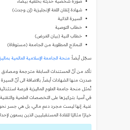
صورة شخصية حديثة بخلفية بيضاء
شهادة إتقان اللغة الإنجليزية (إن وجدت)
السيرة الذاتية
خطاب التوصية
خطاب النية (بيان الغرض)
النماذج المطلوبة من الجامعة (مستوفاة)
سجّل أيضاً:
منحة الجامعة الإسلامية العالمية بماليزي
تأكد من أنّ المستندات السابقة مترجمة ومصادق عليه
صدرت منها الشهادات أيضاً, بالاضافة الى أنّ السي
تُمثل منحة جامعة العلوم الماليزية فرصة استثنائية
في آسيا. بتركيزها على التخصصات العلمية والتقنية، 
غنية. إنها ليست مجرد دعم مالي، بل هي جسر نحو 
خيارًا مثاليًا للقادة المستقبليين الذين يسعون لإح