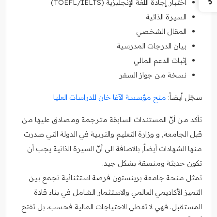
اختبار إجادة اللغة الإنجليزية (TOEFL/IELTS)
السيرة الذاتية
المقال الشخصي
بيان الدرجات المدرسية
إثبات الدعم المالي
نسخة من جواز السفر
سجّل أيضاً:
منح مؤسسة الآغا خان للدراسات العليا
تأكد من أنّ المستندات السابقة مترجمة ومصادق عليها من
قبل الجامعة, و وزارة التعليم والتربية في الدولة التي صدرت
منها الشهادات أيضاً, بالاضافة الى أنّ السيرة الذاتية يجب أن
تكون حديثة ومنسقة بشكل جيد.
تمثل منحة جامعة برينستون فرصة استثنائية تجمع بين
التميز الأكاديمي العالمي والاستثمار الشامل في بناء قادة
المستقبل. فهي لا تغطي الاحتياجات المالية فحسب، بل تفتح